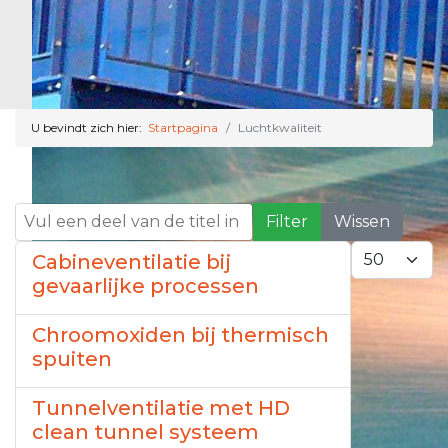
U bevindt zich hier:
Startpagina
Luchtkwaliteit
Vul een deel van de titel in
Filter
Wissen
Toon #
Cabineventilatie bij
gevaarlijke processen
Chroomoxiden bij thermisch
spuiten
Tunnelventilatie met HD
clean tunnel systeem