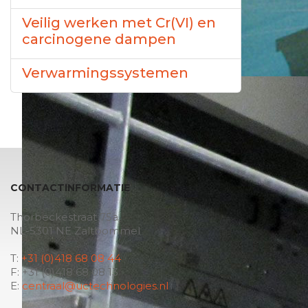
Veilig werken met Cr(VI) en
carcinogene dampen
Verwarmingssystemen
CONTACTINFORMATIE
Thorbeckestraat 75a
NL-5301 NE Zaltbommel
T:
+31 (0)418 68 08 44
F: +31 (0)418 68 08 13
E:
centraal@uctechnologies.nl